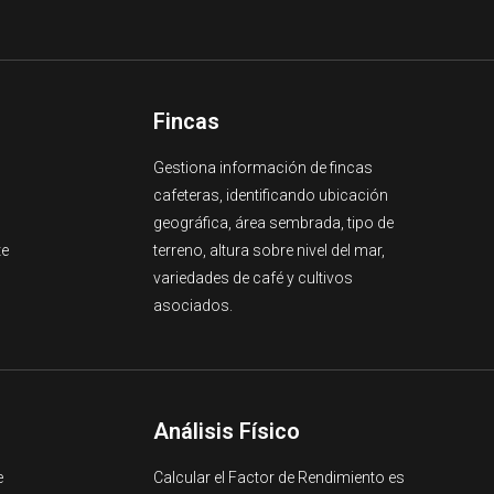
Fincas
Gestiona información de fincas
cafeteras, identificando ubicación
geográfica, área sembrada, tipo de
te
terreno, altura sobre nivel del mar,
variedades de café y cultivos
asociados.
Análisis Físico
e
Calcular el Factor de Rendimiento es